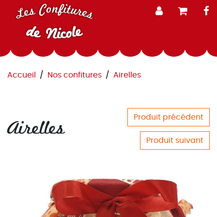
Aller au contenu
Les Confitures
F
de Nicole
Accueil
Nos confitures
Airelles
Produit précédent
Airelles
Produit suivant