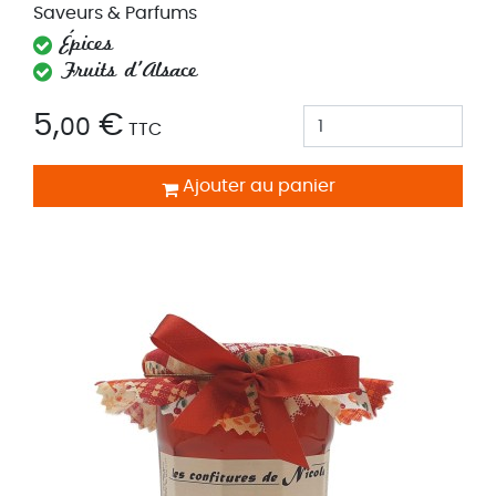
Saveurs & Parfums
Épices
Fruits d'Alsace
5,
€
00
TTC
Ajouter au panier