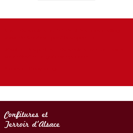
Nos cerises noires ont été récoltées dans le village
voisin de Stotzheim par Christophe Utz.
Résultat : des petites cerises noires avec un taux de
sucre élevé et un goût exceptionnel !
A nous le dénoyautage !
Confitures et
Terroir d'Alsace