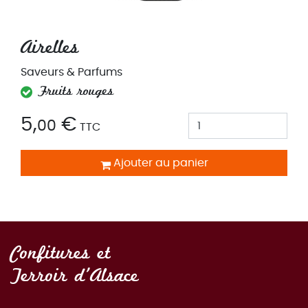
Airelles
Saveurs & Parfums
Fruits rouges
5,
€
00
TTC
Ajouter au panier
Confitures et
Terroir d'Alsace