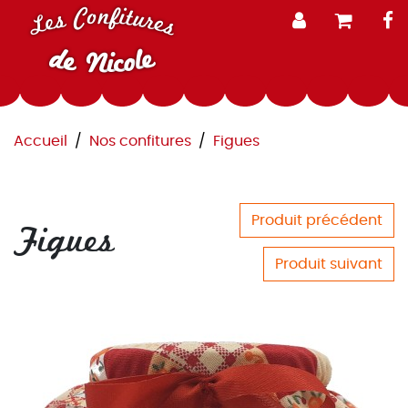
Aller au contenu
Les Confitures
F
de Nicole
Accueil
Nos confitures
Figues
Produit précédent
Figues
Produit suivant